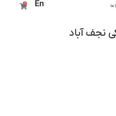
En
0
 ما
 نجف آباد