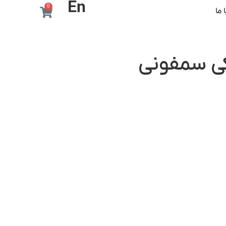
En
0
 ما
ی سمفونی